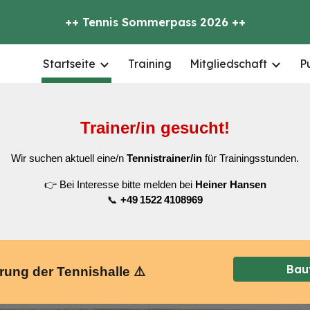
++ Tennis Sommerpass 2026 ++
ip to main content
Skip to navigat
Startseite
Training
Mitgliedschaft
P
Trainer/in gesucht!
Wir suchen aktuell eine/n
Tennistrainer/in
für Trainingsstunden.
👉 Bei Interesse bitte melden bei
Heiner Hansen
📞
+49 1522 4108969
Bau
rung der Tennishalle ⚠️