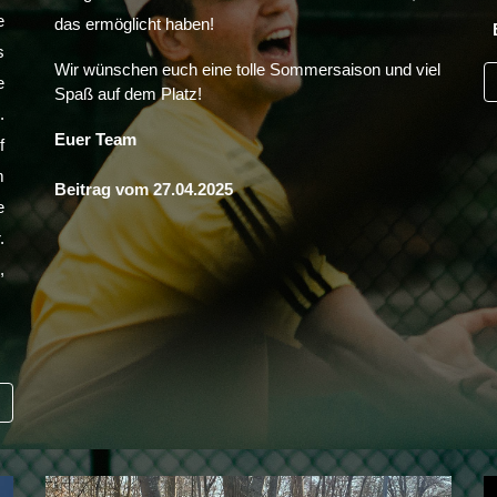
e
das ermöglicht haben!
s
Wir wünschen euch eine tolle Sommersaison und viel
e
Spaß auf dem Platz!
.
Euer Team
f
m
Beitrag vom
27
.04.2025
e
.
,