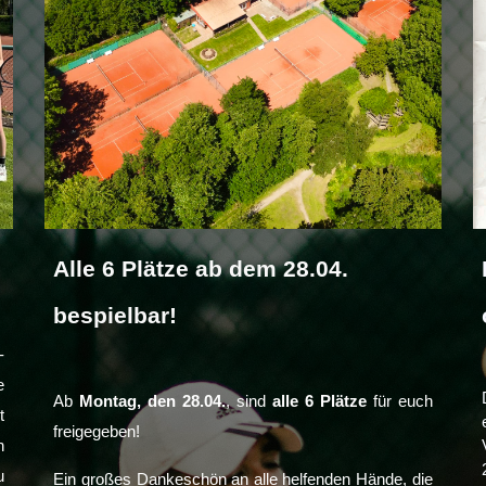
Alle 6 Plätze ab dem 28.04.
bespielbar!
-
e
Ab
Montag, den 28.04.
, sind
alle 6 Plätze
für euch
t
freigegeben!
n
u
Ein großes Dankeschön an alle helfenden Hände, die