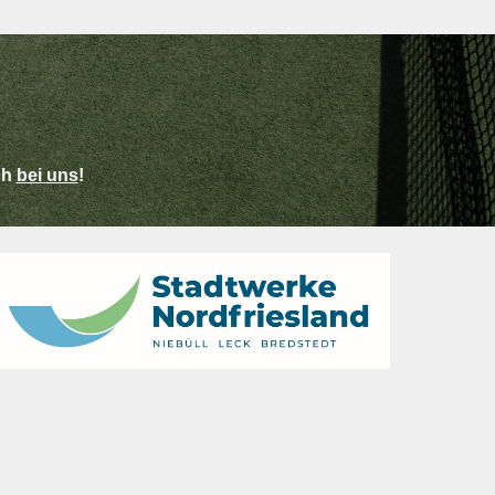
ch
bei uns
!