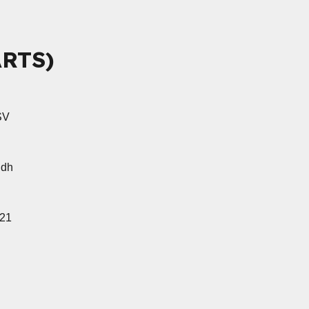
RTS)
SV
ndh
921