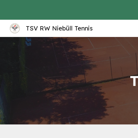
Sk
TSV RW Niebüll Tennis
T